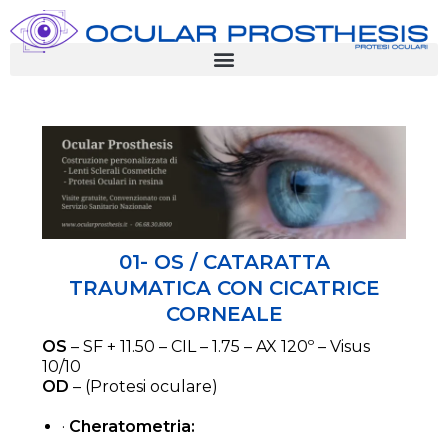
01- OS / CATARATTA
TRAUMATICA CON CICATRICE
CORNEALE
OS
– SF + 11.50 – CIL – 1.75 – AX 120º – Visus
10/10
OD
– (Protesi oculare)
·
Cheratometria: