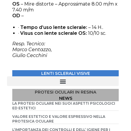
OS
– Mire distorte – Approssimate 8.00 m/m x
7.40 m/m
OD
–
·
Tempo d’uso lente sclerale:
– 14 H..
·
Visus con lente sclerale OS:
10/10 sc.
Resp. Tecnico:
Marco Centazzo,
Giulio Cecchini
LENTI SCLERALI VISIVE
01- OS / CATARATTA TRAUMATICA CON CICATRICE CORNEALE
03 – OS/ DISTROFIA CORNEALE CONGENITA E ESOTROPIA ALTERNANTE
04 – OS/ MICROFTALMO CONGENITO CON NISTAGMO
05 – OS/ CATARATTA TRAUMATICA CON CICATRICE CORNEALE (B)
06 – OS/ CATARATTA TRAUMATICA CON CICATRICE CORNEALE (C)
09 – PORTATORE DI LAC IDROFILICHE DA OLTRE 25 ANNI
10 – PROBLEMI VISIVI INDOTTI DA INTERVENTO DI KERATOTOMIA RADIALE
11 – OS/ INTERVENTO DI CATARATTA CON CHERATITE BOLLOSA
13 – OD/ TRAPIANTO DI CORNEA – OS/CHERATOCONO
15 – OD/ TRAPIANTO DI CORNEA — OS/CHERATOCONO CON LEUCOMA CENTRALE
17 – OD/ CHERATOCONO 3° STADIO — OS/RIGETTO DI TRAPIANTO CORNEALE
18 – OS /LENTE SCLERALE COSMETICA CON POTERE VISIVO
PROTESI OCULARI IN RESINA
NEWS
LA PROTESI OCULARE NEI SUOI ASPETTI PSICOLOGICI
ED ESTETICI
VALORE ESTETICO E VALORE ESPRESSIVO NELLA
PROTESICA OCULARE
L’IMPORTANZA DEI CONTROLLI E DELL’ IGIENE PER I