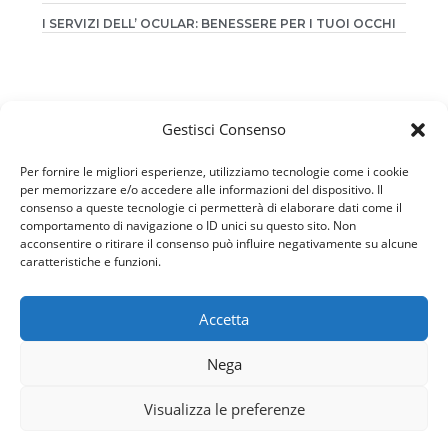
I SERVIZI DELL’ OCULAR: BENESSERE PER I TUOI OCCHI
Gestisci Consenso
Per fornire le migliori esperienze, utilizziamo tecnologie come i cookie
per memorizzare e/o accedere alle informazioni del dispositivo. Il
PRESIDI MEDICI
PROTESI OCULARI IN RESINA
consenso a queste tecnologie ci permetterà di elaborare dati come il
LENTI SCLERALI COSMETICHE
comportamento di navigazione o ID unici su questo sito. Non
LENTI SCLERALI VISIVE
acconsentire o ritirare il consenso può influire negativamente su alcune
EPITESI ORBITALI
caratteristiche e funzioni.
VISITE IN SEDE
Accetta
CONTATTI
OCULAR DI GIULIO CECCHINI
VIALE FRANCESCO PASINETTI 42 – 00139 ROMA
Nega
TEL. + 39-0668308000
E-MAIL:
OCULAR@TISCALI.IT
Visualizza le preferenze