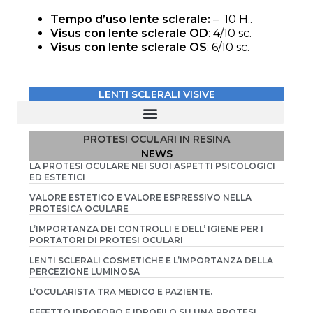
Tempo d’uso lente sclerale
:
– 10 H..
Visus con lente sclerale
OD
: 4/10 sc.
Visus con lente sclerale
OS
: 6/10 sc.
LENTI SCLERALI VISIVE
01- OS / CATARATTA TRAUMATICA CON CICATRICE CORNEALE
03 – OS/ DISTROFIA CORNEALE CONGENITA E ESOTROPIA ALTERNANTE
04 – OS/ MICROFTALMO CONGENITO CON NISTAGMO
05 – OS/ CATARATTA TRAUMATICA CON CICATRICE CORNEALE (B)
06 – OS/ CATARATTA TRAUMATICA CON CICATRICE CORNEALE (C)
09 – PORTATORE DI LAC IDROFILICHE DA OLTRE 25 ANNI
10 – PROBLEMI VISIVI INDOTTI DA INTERVENTO DI KERATOTOMIA RADIALE
11 – OS/ INTERVENTO DI CATARATTA CON CHERATITE BOLLOSA
13 – OD/ TRAPIANTO DI CORNEA – OS/CHERATOCONO
15 – OD/ TRAPIANTO DI CORNEA — OS/CHERATOCONO CON LEUCOMA CENTRALE
17 – OD/ CHERATOCONO 3° STADIO — OS/RIGETTO DI TRAPIANTO CORNEALE
18 – OS /LENTE SCLERALE COSMETICA CON POTERE VISIVO
PROTESI OCULARI IN RESINA
NEWS
LA PROTESI OCULARE NEI SUOI ASPETTI PSICOLOGICI
ED ESTETICI
VALORE ESTETICO E VALORE ESPRESSIVO NELLA
PROTESICA OCULARE
L’IMPORTANZA DEI CONTROLLI E DELL’ IGIENE PER I
PORTATORI DI PROTESI OCULARI
LENTI SCLERALI COSMETICHE E L’IMPORTANZA DELLA
PERCEZIONE LUMINOSA
L’OCULARISTA TRA MEDICO E PAZIENTE.
EFFETTO IDROFOBO E IDROFILO SU UNA PROTESI