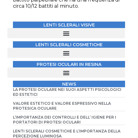
circa 10/12 battiti al minuto.
LENTI SCLERALI VISIVE
LENTI SCLERALI COSMETICHE
LENTE SCLERALE COSMETICA E LENTE MORBIDA COSMETICA
LENTE SCLERALE COSMETICA SU CORNEE MOLTO IRREGOLARI
LENTE SCLERALE PER CORNEE LEUCOMATIZZATE E PER OCCHIO DEVIATO O STRABICO
PROTESI OCULARI IN RESINA
PROTESI A GUSCIO PER ODONTOCHERATOPROTESI
PROTESI A GUSCIO PER RICOPRIMENTO DI BULBO SUBATROFICO E/O PER CAVITÀ INSUFFICIENTE
PROTESI A GUSCIO PER IMPIANTO ENDOPROTESICO
NEWS
LA PROTESI OCULARE NEI SUOI ASPETTI PSICOLOGICI
ED ESTETICI
VALORE ESTETICO E VALORE ESPRESSIVO NELLA
PROTESICA OCULARE
L’IMPORTANZA DEI CONTROLLI E DELL’ IGIENE PER I
PORTATORI DI PROTESI OCULARI
LENTI SCLERALI COSMETICHE E L’IMPORTANZA DELLA
PERCEZIONE LUMINOSA