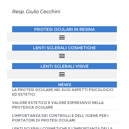
Resp. Giulio Cecchini
PROTESI OCULARI IN RESINA
PROTESI A GUSCIO PER ODONTOCHERATOPROTESI
PROTESI A GUSCIO PER RICOPRIMENTO DI BULBO SUBATROFICO E/O PER CAVITÀ INSUFFICIENTE
PROTESI A GUSCIO PER IMPIANTO ENDOPROTESICO
LENTI SCLERALI COSMETICHE
LENTE SCLERALE COSMETICA E LENTE MORBIDA COSMETICA
LENTE SCLERALE COSMETICA SU CORNEE MOLTO IRREGOLARI
LENTE SCLERALE PER CORNEE LEUCOMATIZZATE E PER OCCHIO DEVIATO O STRABICO
LENTI SCLERALI VISIVE
NEWS
LA PROTESI OCULARE NEI SUOI ASPETTI PSICOLOGICI
ED ESTETICI
VALORE ESTETICO E VALORE ESPRESSIVO NELLA
PROTESICA OCULARE
L’IMPORTANZA DEI CONTROLLI E DELL’ IGIENE PER I
PORTATORI DI PROTESI OCULARI
LENTI SCLERALI COSMETICHE E L’IMPORTANZA DELLA