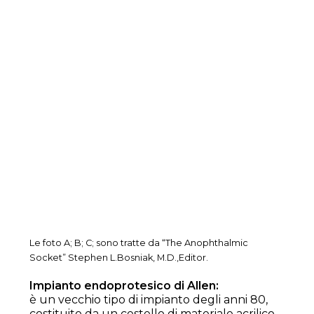
Le foto A; B; C; sono tratte da “The Anophthalmic
Socket” Stephen L.Bosniak, M.D.,Editor.
Impianto endoprotesico di Allen:
è un vecchio tipo di impianto degli anni 80,
costituito da un cestello di materiale acrilico,